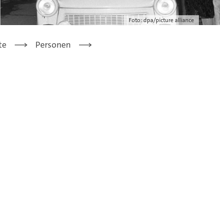
Foto: dpa/picture alliance
te
Personen