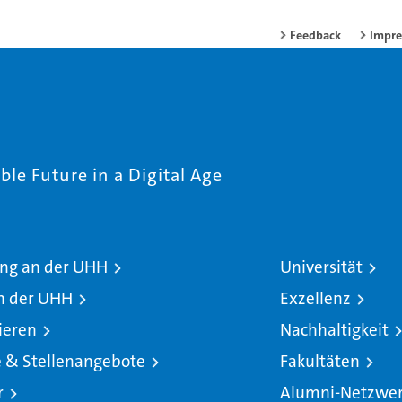
Feedback
Impr
le Future in a Digital Age
ng an der UHH
Universität
n der UHH
Exzellenz
ieren
Nachhaltigkeit
e & Stellenangebote
Fakultäten
r
Alumni-Netzwe