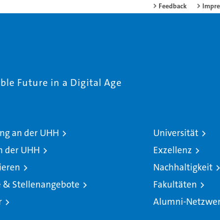
Feedback
Impr
le Future in a Digital Age
ng an der UHH
Universität
n der UHH
Exzellenz
ieren
Nachhaltigkeit
e & Stellenangebote
Fakultäten
r
Alumni-Netzwe