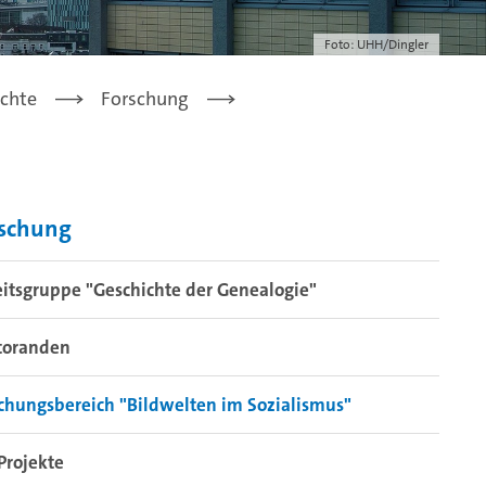
Foto: UHH/Dingler
ichte
Forschung
rschung
itsgruppe "Geschichte der Genealogie"
toranden
chungsbereich "Bildwelten im Sozialismus"
Projekte