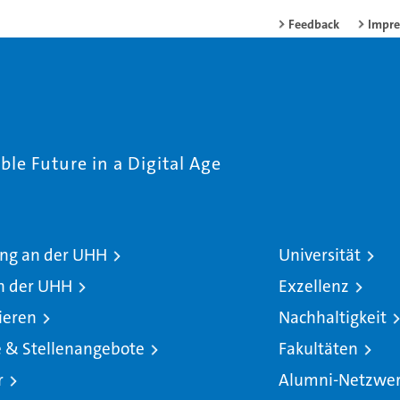
Feedback
Impr
le Future in a Digital Age
ng an der UHH
Universität
n der UHH
Exzellenz
ieren
Nachhaltigkeit
e & Stellenangebote
Fakultäten
r
Alumni-Netzwe