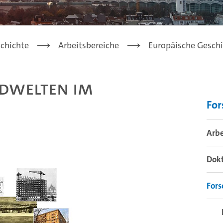
chichte
Arbeitsbereiche
Europäische Gesch
ldwelten im
Fo
Arbe
Dok
Fors