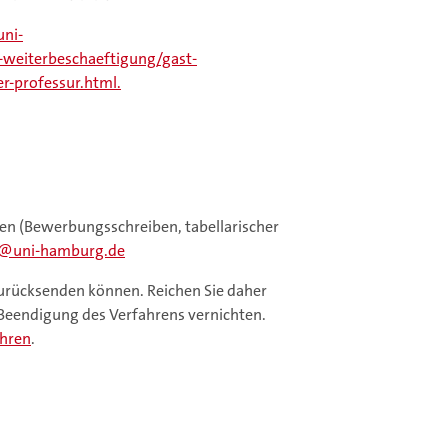
uni-
-weiterbeschaeftigung/gast-
r-professur.html.
gen (Bewerbungsschreiben, tabellarischer
uni-hamburg.de
zurücksenden können. Reichen Sie daher
h Beendigung des Verfahrens vernichten.
ahren
.