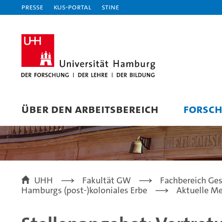
Presse
KUS-Portal
STiNE
ÜBER DEN ARBEITSBEREICH
FORSC
UHH
Fakultät GW
Fachbereich Ges
Hamburgs (post-)koloniales Erbe
Aktuelle M