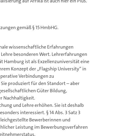
lisierung auf Afrika ist auch hier ein Plus.
setzungen gemäß § 15 HmbHG.
ale wissenschaftliche Erfahrungen
er Lehre besonderen Wert. Lehrerfahrungen
t Hamburg ist als Exzellenzuniversität eine
hrem Konzept der „Flagship University“ in
operative Verbindungen zu
Sie produziert für den Standort – aber
gesellschaftlichen Güter Bildung,
r Nachhaltigkeit.
chung und Lehre erhöhen. Sie ist deshalb
onders interessiert. § 14 Abs. 3 Satz 3
eichgestellte Bewerberinnen und
chlicher Leistung im Bewerbungsverfahren
beitnehmerstatus.