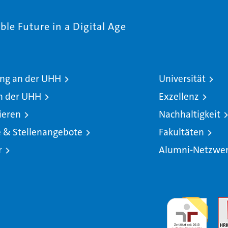
le Future in a Digital Age
ng an der UHH
Universität
n der UHH
Exzellenz
ieren
Nachhaltigkeit
e & Stellenangebote
Fakultäten
r
Alumni-Netzwe