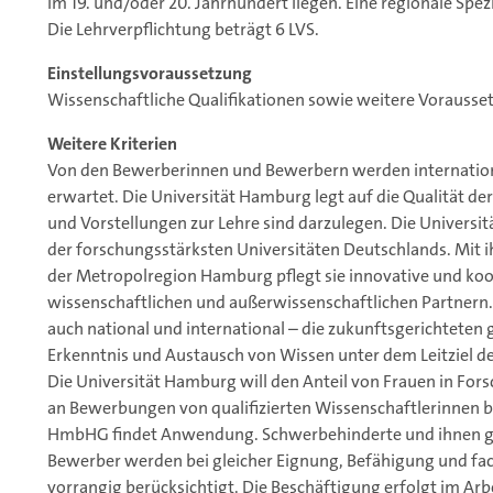
im 19. und/oder 20. Jahrhundert liegen. Eine regionale Spezia
Die Lehrverpflichtung beträgt 6 LVS.
Einstellungsvoraussetzung
Wissenschaftliche Qualifikationen sowie weitere Voraus
Weitere Kriterien
Von den Bewerberinnen und Bewerbern werden internation
erwartet. Die Universität Hamburg legt auf die Qualität d
und Vorstellungen zur Lehre sind darzulegen. Die Universitä
der forschungsstärksten Universitäten Deutschlands. Mit i
der Metropolregion Hamburg pflegt sie innovative und ko
wissenschaftlichen und außerwissenschaftlichen Partnern. 
auch national und international – die zukunftsgerichteten 
Erkenntnis und Austausch von Wissen unter dem Leitziel de
Die Universität Hamburg will den Anteil von Frauen in Fors
an Bewerbungen von qualifizierten Wissenschaftlerinnen bes
HmbHG findet Anwendung. Schwerbehinderte und ihnen gl
Bewerber werden bei gleicher Eignung, Befähigung und fa
vorrangig berücksichtigt. Die Beschäftigung erfolgt im Ar