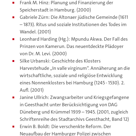
Frank M. Hinz: Planung und Finanzierung der
Speicherstadt in Hamburg. (2000)
Gabriele Zürn: Die Altonaer jüdische Gemeinde (1611
– 1873). Ritus und soziale Institutionen des Todes im
Wandel. (2001)
Leonhard Harding (Hg.): Mpundu Akwa. Der Fall des
Prinzen von Kamerun. Das neuentdeckte Plädoyer
von Dr. M. Levi. (2000)
Silke Urbanski: Geschichte des Klosters
Harvestehude „In valle virginum“. Annäherung an die
wirtschaftliche, soziale und religiöse Entwicklung
eines Nonnenklosters bei Hamburg (1245 - 1530). 2.
Aufl. (2001)
Janine Ullrich: Zwangsarbeiter und Kriegsge­fangene
in Geesthacht unter Berücksichtigung von DAG
Düneberg und Krümmel 1939 – 1945. (2001, zugleich
Schriftenreihe des Stadtarchivs Geesthacht, Band 12)
Erwin B. Boldt: Die verschenkte Reform. Der
Neuaufbau der Hamburger Polizei zwischen