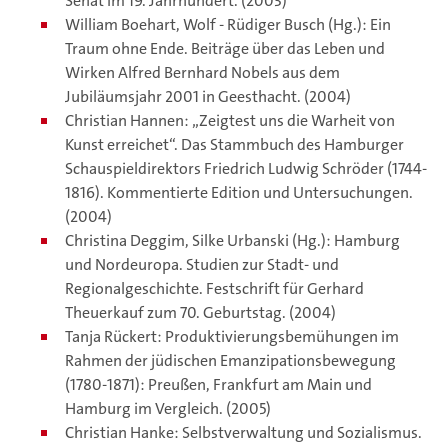
Senat im 19. Jahrhundert. (2003)
William Boehart, Wolf - Rüdiger Busch (Hg.): Ein
Traum ohne Ende. Beiträge über das Leben und
Wirken Alfred Bernhard Nobels aus dem
Jubiläumsjahr 2001 in Geesthacht. (2004)
Christian Hannen: „Zeigtest uns die Warheit von
Kunst erreichet“. Das Stammbuch des Hamburger
Schauspieldirektors Friedrich Ludwig Schröder (1744-
1816). Kommentierte Edition und Untersuchungen.
(2004)
Christina Deggim, Silke Urbanski (Hg.): Hamburg
und Nordeuropa. Studien zur Stadt- und
Regionalgeschichte. Festschrift für Gerhard
Theuerkauf zum 70. Geburtstag. (2004)
Tanja Rückert: Produktivierungsbemühungen im
Rahmen der jüdischen Emanzipationsbewe­gung
(1780-1871): Preußen, Frankfurt am Main und
Hamburg im Vergleich. (2005)
Christian Hanke: Selbstverwaltung und Sozialismus.