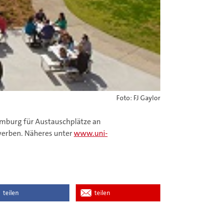
Foto: FJ Gaylor
amburg für Austauschplätze an
werben. Näheres unter
www.uni-
teilen
teilen