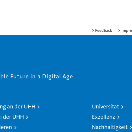
Feedback
Impr
le Future in a Digital Age
ng an der UHH
Universität
n der UHH
Exzellenz
ieren
Nachhaltigkeit